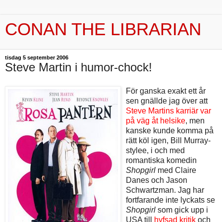
CONAN THE LIBRARIAN
tisdag 5 september 2006
Steve Martin i humor-chock!
För ganska exakt ett år
sen gnällde jag över att
Steve Martins karriär var
på väg åt helsike
, men
kanske kunde komma på
rätt köl igen, Bill Murray-
stylee, i och med
romantiska komedin
Shopgirl
med Claire
Danes och Jason
Schwartzman. Jag har
fortfarande inte lyckats se
Shopgirl
som gick upp i
USA till
hyfsad kritik
och