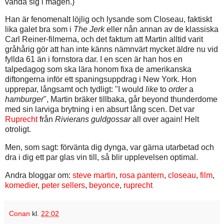
vända sig i magen.)
Han är fenomenalt löjlig och lysande som Closeau, faktiskt
lika galet bra som i
The Jerk
eller nån annan av de klassiska
Carl Reiner-filmerna, och det faktum att Martin alltid varit
gråhårig gör att han inte känns nämnvärt mycket äldre nu vid
fyllda 61 än i fornstora dar. I en scen är han hos en
talpedagog som ska lära honom fixa de amerikanska
diftongerna inför ett spaningsuppdrag i New York. Hon
upprepar, långsamt och tydligt: "I would
like
to
order
a
hamburger
", Martin bräker tillbaka, går beyond thunderdome
med sin larviga brytning i en absurt lång scen. Det var
Ruprecht
från
Rivierans guldgossar
all over again! Helt
otroligt.
Men, som sagt: förvänta dig dynga, var gärna utarbetad och
dra i dig ett par glas vin till, så blir upplevelsen optimal.
Andra bloggar om:
steve martin
,
rosa pantern
,
closeau
,
film
,
komedier
,
peter sellers
,
beyonce
,
ruprecht
Conan
kl.
22:02