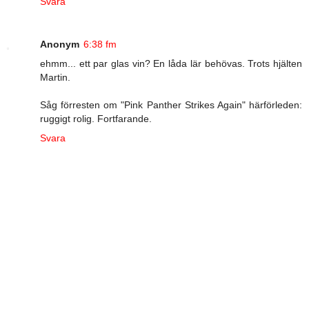
Svara
Anonym
6:38 fm
ehmm... ett par glas vin? En låda lär behövas. Trots hjälten
Martin.
Såg förresten om "Pink Panther Strikes Again" härförleden:
ruggigt rolig. Fortfarande.
Svara