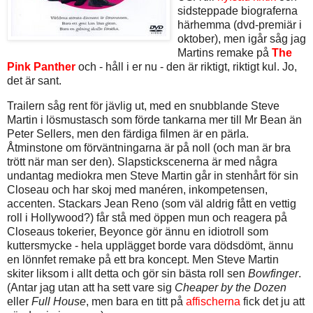
sidsteppade biograferna
härhemma (dvd-premiär i
oktober), men igår såg jag
Martins remake på
The
Pink Panther
och - håll i er nu - den är riktigt, riktigt kul. Jo,
det är sant.
Trailern såg rent för jävlig ut, med en snubblande Steve
Martin i lösmustasch som förde tankarna mer till Mr Bean än
Peter Sellers, men den färdiga filmen är en pärla.
Åtminstone om förväntningarna är på noll (och man är bra
trött när man ser den). Slapstickscenerna är med några
undantag mediokra men Steve Martin går in stenhårt för sin
Closeau och har skoj med manéren, inkompetensen,
accenten. Stackars Jean Reno (som väl aldrig fått en vettig
roll i Hollywood?) får stå med öppen mun och reagera på
Closeaus tokerier, Beyonce gör ännu en idiotroll som
kuttersmycke - hela upplägget borde vara dödsdömt, ännu
en lönnfet remake på ett bra koncept. Men Steve Martin
skiter liksom i allt detta och gör sin bästa roll sen
Bowfinger
.
(Antar jag utan att ha sett vare sig
Cheaper by the Dozen
eller
Full House
, men bara en titt på
affischerna
fick det ju att